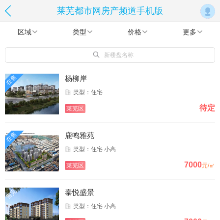
莱芜都市网房产频道手机版
区域
类型
价格
更多
新楼盘名称
在售
杨柳岸
类型：住宅
待定
莱芜区
在售
鹿鸣雅苑
类型：住宅 小高
7000
莱芜区
元/㎡
售完
泰悦盛景
类型：住宅 小高