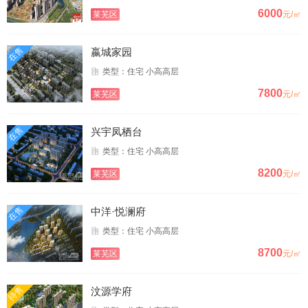
6000
莱芜区
元/㎡
在售
嬴城家园
类型：住宅 小高高层
7800
莱芜区
元/㎡
在售
兴宇凤栖台
类型：住宅 小高高层
8200
莱芜区
元/㎡
在售
中洋·悦澜府
类型：住宅 小高高层
8700
莱芜区
元/㎡
待售
汶源学府