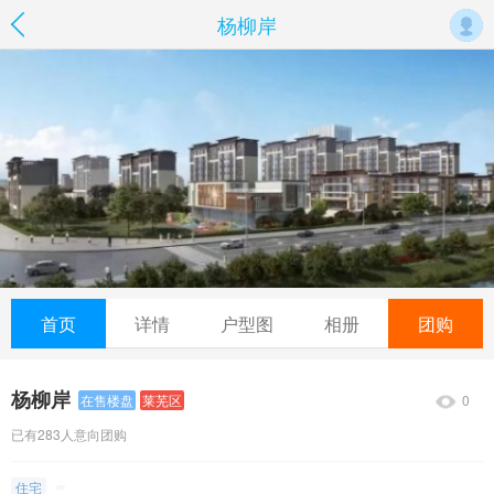
杨柳岸
首页
详情
户型图
相册
团购
杨柳岸
0
在售楼盘
莱芜区
已有283人意向团购
住宅