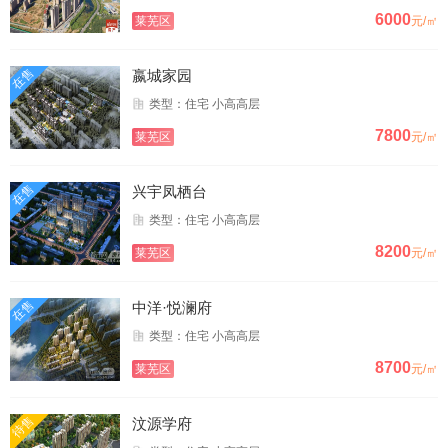
6000
莱芜区
元/㎡
在售
嬴城家园
类型：住宅 小高高层
7800
莱芜区
元/㎡
在售
兴宇凤栖台
类型：住宅 小高高层
8200
莱芜区
元/㎡
在售
中洋·悦澜府
类型：住宅 小高高层
8700
莱芜区
元/㎡
待售
汶源学府