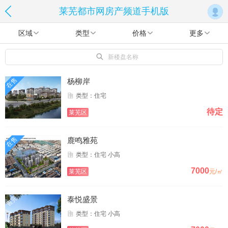
莱芜都市网房产频道手机版
区域
类型
价格
更多
新楼盘名称
在售
杨柳岸
类型：住宅
待定
莱芜区
在售
鹿鸣雅苑
类型：住宅 小高
7000
莱芜区
元/㎡
售完
泰悦盛景
类型：住宅 小高