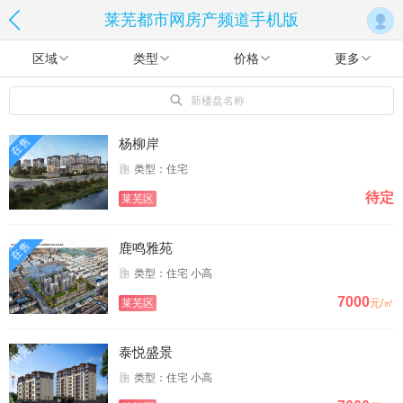
莱芜都市网房产频道手机版
区域
类型
价格
更多
新楼盘名称
在售
杨柳岸
类型：住宅
待定
莱芜区
在售
鹿鸣雅苑
类型：住宅 小高
7000
莱芜区
元/㎡
售完
泰悦盛景
类型：住宅 小高