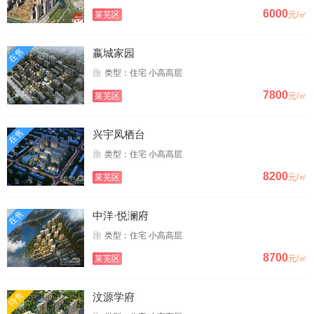
6000
莱芜区
元/㎡
在售
嬴城家园
类型：住宅 小高高层
7800
莱芜区
元/㎡
在售
兴宇凤栖台
类型：住宅 小高高层
8200
莱芜区
元/㎡
在售
中洋·悦澜府
类型：住宅 小高高层
8700
莱芜区
元/㎡
待售
汶源学府