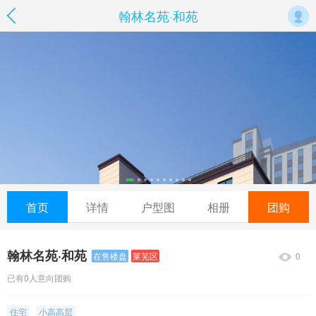
翰林名苑·和苑
首页
详情
户型图
相册
团购
翰林名苑·和苑
0
在售楼盘
莱芜区
已有0人意向团购
住宅
小高高层