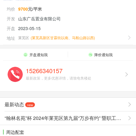
均价
9700
元/平米
开发
山东广岳置业有限公司
开盘
2023-05-15
地址
莱芜区
(
莱芜高新区甘霖街以南、马鞍山路以西
)
开盘通知我
降价通知我
15266340157
最新政策，更多优惠详情，请致电售楼处
最新动态
new
“翰林名苑”杯 2024年莱芜区第九届“万步有约” 暨职工运动
周边配套