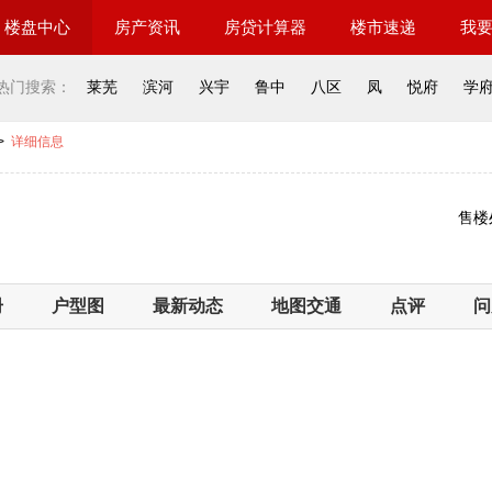
楼盘中心
房产资讯
房贷计算器
楼市速递
我
热门搜索：
莱芜
滨河
兴宇
鲁中
八区
凤
悦府
学
>
详细信息
售楼
册
户型图
最新动态
地图交通
点评
问