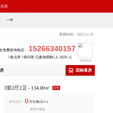
要买房
府
一中
更新时间：2023-11-26
15266340157
处免费咨询电话：
0
条点评
0
条问答 已参加团购
0
人 访问
0
人
手机找房
房
团购看房
3室2厅2卫 - 134.00㎡
在售
0
参考总价：
万元/套(元/㎡)
房贷计算器