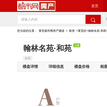
首页

您当前的位置：
莱芜都市网房产频道
>
新房
>莱芜区>翰林名苑·和苑
翰林名苑·和苑
住宅
楼盘详情
详细信息
楼盘价格
相