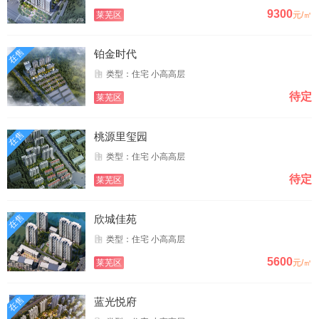
9300
莱芜区
元/㎡
在售
铂金时代
类型：住宅 小高高层
待定
莱芜区
在售
桃源里玺园
类型：住宅 小高高层
待定
莱芜区
在售
欣城佳苑
类型：住宅 小高高层
5600
莱芜区
元/㎡
在售
蓝光悦府