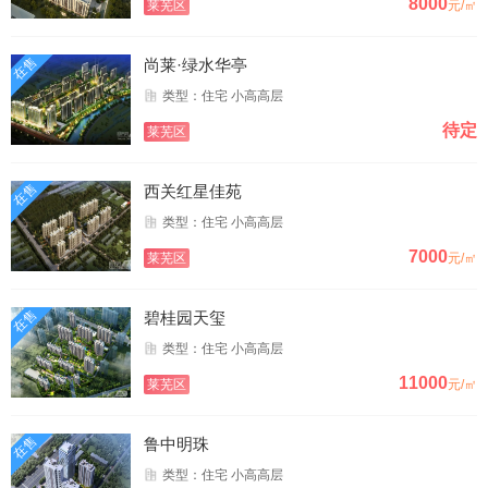
8000
莱芜区
元/㎡
在售
尚莱·绿水华亭
类型：住宅 小高高层
待定
莱芜区
在售
西关红星佳苑
类型：住宅 小高高层
7000
莱芜区
元/㎡
在售
碧桂园天玺
类型：住宅 小高高层
11000
莱芜区
元/㎡
在售
鲁中明珠
类型：住宅 小高高层