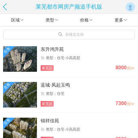
莱芜都市网房产频道手机版
区域
类型
价格
更多
新楼盘名称
在售
东升鸿升苑
类型：住宅 小高高层
8000
莱芜区
元/㎡
在售
蓝城·凤起玉鸣
类型：住宅
7300
莱芜区
元/㎡
在售
锦祥佳苑
类型：住宅 小高高层